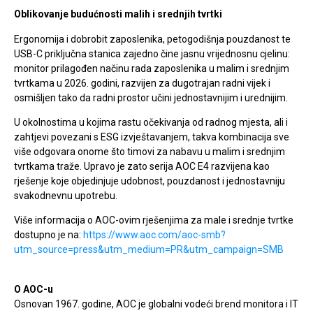
Oblikovanje budućnosti malih i srednjih tvrtki
Ergonomija i dobrobit zaposlenika, petogodišnja pouzdanost te
USB-C priključna stanica zajedno čine jasnu vrijednosnu cjelinu:
monitor prilagođen načinu rada zaposlenika u malim i srednjim
tvrtkama u 2026. godini, razvijen za dugotrajan radni vijek i
osmišljen tako da radni prostor učini jednostavnijim i urednijim.
U okolnostima u kojima rastu očekivanja od radnog mjesta, ali i
zahtjevi povezani s ESG izvještavanjem, takva kombinacija sve
više odgovara onome što timovi za nabavu u malim i srednjim
tvrtkama traže. Upravo je zato serija AOC E4 razvijena kao
rješenje koje objedinjuje udobnost, pouzdanost i jednostavniju
svakodnevnu upotrebu.
Više informacija o AOC-ovim rješenjima za male i srednje tvrtke
dostupno je na:
https://www.aoc.com/aoc-smb?
utm_source=press&utm_medium=PR&utm_campaign=SMB
O AOC-u
Osnovan 1967. godine, AOC je globalni vodeći brend monitora i IT