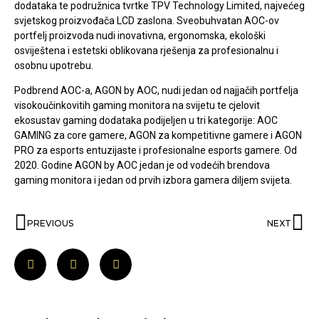
dodataka te podružnica tvrtke TPV Technology Limited, najvećeg
svjetskog proizvođača LCD zaslona. Sveobuhvatan AOC-ov
portfelj proizvoda nudi inovativna, ergonomska, ekološki
osviještena i estetski oblikovana rješenja za profesionalnu i
osobnu upotrebu.
Podbrend AOC-a, AGON by AOC, nudi jedan od najjačih portfelja
visokoučinkovitih gaming monitora na svijetu te cjelovit
ekosustav gaming dodataka podijeljen u tri kategorije: AOC
GAMING za core gamere, AGON za kompetitivne gamere i AGON
PRO za esports entuzijaste i profesionalne esports gamere. Od
2020. Godine AGON by AOC jedan je od vodećih brendova
gaming monitora i jedan od prvih izbora gamera diljem svijeta.
PREVIOUS
NEXT