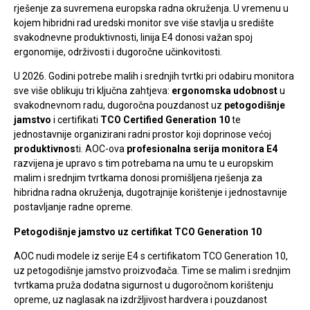
rješenje za suvremena europska radna okruženja. U vremenu u
kojem hibridni rad uredski monitor sve više stavlja u središte
svakodnevne produktivnosti, linija E4 donosi važan spoj
ergonomije, održivosti i dugoročne učinkovitosti.
U 2026. Godini potrebe malih i srednjih tvrtki pri odabiru monitora
sve više oblikuju tri ključna zahtjeva:
ergonomska udobnost
u
svakodnevnom radu, dugoročna pouzdanost uz
petogodišnje
jamstvo
i certifikati
TCO Certified Generation 10
te
jednostavnije organizirani radni prostor koji doprinose većoj
produktivnos
ti. AOC-ova
profesionalna serija monitora E4
razvijena je upravo s tim potrebama na umu te u europskim
malim i srednjim tvrtkama donosi promišljena rješenja za
hibridna radna okruženja, dugotrajnije korištenje i jednostavnije
postavljanje radne opreme.
Petogodišnje jamstvo uz certifikat TCO Generation 10
AOC nudi modele iz serije E4 s certifikatom TCO Generation 10,
uz petogodišnje jamstvo proizvođača. Time se malim i srednjim
tvrtkama pruža dodatna sigurnost u dugoročnom korištenju
opreme, uz naglasak na izdržljivost hardvera i pouzdanost