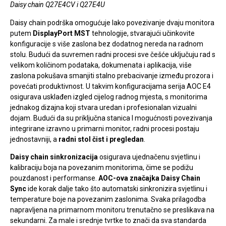
Daisy chain Q27E4CV i Q27E4U
Daisy chain podrška omogućuje lako povezivanje dvaju monitora
putem
DisplayPort MST
tehnologije, stvarajući učinkovite
konfiguracije s više zaslona bez dodatnog nereda na radnom
stolu. Budući da suvremen radni procesi sve češće uključuju rad s
velikom količinom podataka, dokumenata i aplikacija, više
zaslona pokušava smanjiti stalno prebacivanje između prozora i
povećati produktivnost. U takvim konfiguracijama serija AOC E4
osigurava usklađen izgled cijelog radnog mjesta, s monitorima
jednakog dizajna koji stvara uredan i profesionalan vizualni
dojam. Budući da su priključna stanica I mogućnosti povezivanja
integrirane izravno u primarni monitor, radni procesi postaju
jednostavniji, a
radni stol čist i pregledan
.
Daisy chain sinkronizacija
osigurava ujednačenu svjetlinu i
kalibraciju boja na povezanim monitorima, čime se podižu
pouzdanost i performanse.
AOC-ova značajka Daisy Chain
Sync
ide korak dalje tako što automatski sinkronizira svjetlinu i
temperature boje na povezanim zaslonima. Svaka prilagodba
napravljena na primarnom monitoru trenutačno se preslikava na
sekundarni. Za male i srednje tvrtke to znači da sva standarda