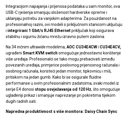
Integracijom napajanja i prijenosa podataka u sam monitor, ova
USB-C rješenja smanjuju složenost hardverske opreme i
uklanjaju potrebu za vanjskim adapterima. Za pouzdanost na
profesionalnoj razini, ovi modeli s priključnom stanicom uključuju
i
integrirani 1 Gbit/s RJ45 Ethernet
priključak koji osigurava
stabilnu i sigurnu žičanu mrežu izravno putem zaslona.
Na 34 inčnim
ultrawide
modelima,
AOC CU34E4CW
i
CU34E4CV,
ugrađeni
Smart KVM switch
omogućuje jednostavno korištenje
više uređaja. Profesionalci se tako mogu prebacivati između
povezanih uređaja, primjerice poslovnog prijenosnog računala i
osobnog računala, koristeći jedan monitor, tipkovnicu i miš,
pritiskom na jedan gumb. Kako bi se osigurale fluidne
performanse u svim profesionalnim zadatcima, svaki model iz
serije E4 donosi
stopu osvježavanja od 120 Hz
, što omogućuje
uglađeniji prikaz i smanjuje naprezanje pri pokretima tijekom
dugih radnih sati.
Napredna produktivnost s više monitora: Daisy Chain Sync