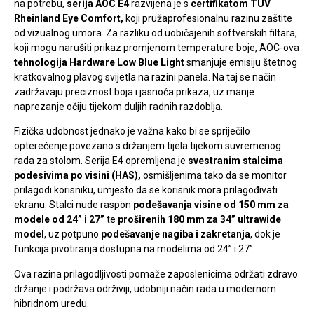
na potrebu,
serija AOC E4
razvijena je s
certifikatom TÜV
Rheinland Eye Comfort,
koji pružaprofesionalnu razinu zaštite
od vizualnog umora. Za razliku od uobičajenih softverskih filtara,
koji mogu narušiti prikaz promjenom temperature boje, AOC-ova
tehnologija Hardware Low Blue Light
smanjuje emisiju štetnog
kratkovalnog plavog svijetla na razini panela. Na taj se način
zadržavaju preciznost boja i jasnoća prikaza, uz manje
naprezanje očiju tijekom duljih radnih razdoblja.
Fizička udobnost jednako je važna kako bi se spriječilo
opterećenje povezano s držanjem tijela tijekom suvremenog
rada za stolom. Serija E4 opremljena je
svestranim stalcima
podesivima po visini (HAS),
osmišljenima tako da se monitor
prilagodi korisniku, umjesto da se korisnik mora prilagođivati
ekranu. Stalci nude raspon
podešavanja visine od 150 mm za
modele od 24” i 27”
te
proširenih 180 mm za 34” ultrawide
model
, uz potpuno
podešavanje nagiba i zakretanja
, dok je
funkcija pivotiranja dostupna na modelima od 24” i 27”.
Ova razina prilagodljivosti pomaže zaposlenicima održati zdravo
držanje i podržava održiviji, udobniji način rada u modernom
hibridnom uredu.