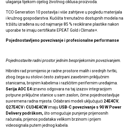
ulaganja tijekom cijelog životnog ciklusa proizvoda.
TCO Generation 10 postavlja i više zahtjeve u pogledu materijala
i kružnog gospodarstva. Kućišta trenutačno dostupnih modela na
tržištu izrađena su od najmanje 85 % reciklirane plastike nakon
uporabe te imaju certifikate EPEAT Gold i Climate+.
Pojednostavljeno povezivanje i profesionalne performanse
Pojednostavite radni prostor jednim besprijekornim povezivanjem.
Hibridni rad promijenio je radne prostore malih i srednjih tvrtki,
zbog čega su stolovi često zatrpani zasebnim priključnim
stanicama, brojnim kabelima i različitim perifernim uređajima.
Serija AOC E4
izravno odgovara na taj izazov integracijom
potpune priključne stanice u sam zaslon, čime pojednostavljuje
suvremena radna mjesta. Odabrani modeli uključujući
24E4CV
,
Q27E4CV
i
CU34E4CW
imaju
USB-C povezivanje s 90 W Power
Delivery podrškom,
što omogućuje punjenje prijenosnih
računala, prijenos podataka velikom brzinom i prijem
videosignala putem jednog kabela.