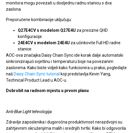
monitora mogu povezati u dosljednu radnu stanicu s dva
zaslona.
Preporučene kombinacije uključuju:
Q27E4CV s modelom Q27E4U
za precizne QHD
konfiguracije.
24E4CV s modelom 24E4U
za učinkovite Full HD radne
stanice
AOC-ova značajka Daisy Chain Sync ide korak dalje automatski
sinkronizirajući svjetlinu i temperaturu boje na povezanim
zaslonima. Kako biste vidjeli kako funkcionira u praksi, pogledajte
naš
Daisy Chain Sync tutorial
koji predstavlja Kevin Yang,
Technical Product Lead u AOC-u.
Dobrobit na radnom mjestu u prvom planu
Anti-Blue Light tehnologija
Zdravlje zaposlenika i dugoročna produktivnost nerazdvojni su
zahtjevnim okruženjima malih i srednjih tvrtki. Kako bi odgovorila