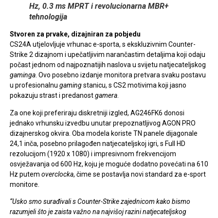
Hz, 0.3 ms MPRT i revolucionarna MBR+
tehnologija
Stvoren za prvake, dizajniran za pobjedu
CS24A utjelovljuje vrhunac e-sporta, s ekskluzivnim Counter-
Strike 2 dizajnom i upečatljivim narančastim detaljima koji odaju
počast jednom od najpoznatijih naslova u svijetu natjecateljskog
gaminga
. Ovo posebno izdanje monitora pretvara svaku postavu
u profesionalnu
gaming
stanicu, s CS2 motivima koji jasno
pokazuju strast i predanost
gamera
.
Za one koji preferiraju diskretniji izgled, AG246FK6 donosi
jednako vrhunsku izvedbu unutar prepoznatljivog AGON PRO
dizajnerskog okvira. Oba modela koriste TN panele dijagonale
24,1 inča, posebno prilagođen natjecateljskoj igri, s Full HD
rezolucijom (1920 x 1080) i impresivnom frekvencijom
osvježavanja od 600 Hz, koju je moguće dodatno povećati na 610
Hz putem
overclocka
, čime se postavlja novi standard za e-sport
monitore.
“Usko smo surađivali s Counter-Strike zajednicom kako bismo
razumjeli što je zaista važno na najvišoj razini natjecateljskog