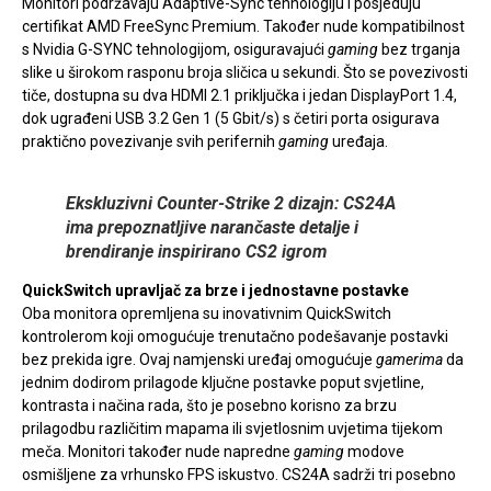
Monitori podržavaju Adaptive-Sync tehnologiju i posjeduju
certifikat AMD FreeSync Premium. Također nude kompatibilnost
s Nvidia G-SYNC tehnologijom, osiguravajući
gaming
bez trganja
slike u širokom rasponu broja sličica u sekundi. Što se povezivosti
tiče, dostupna su dva HDMI 2.1 priključka i jedan DisplayPort 1.4,
dok ugrađeni USB 3.2 Gen 1 (5 Gbit/s) s četiri porta osigurava
praktično povezivanje svih perifernih
gaming
uređaja.
Ekskluzivni Counter-Strike 2 dizajn: CS24A
ima prepoznatljive narančaste detalje i
brendiranje inspirirano CS2 igrom
QuickSwitch upravljač za brze i jednostavne postavke
Oba monitora opremljena su inovativnim QuickSwitch
kontrolerom koji omogućuje trenutačno podešavanje postavki
bez prekida igre. Ovaj namjenski uređaj omogućuje
gamerima
da
jednim dodirom prilagode ključne postavke poput svjetline,
kontrasta i načina rada, što je posebno korisno za brzu
prilagodbu različitim mapama ili svjetlosnim uvjetima tijekom
meča. Monitori također nude napredne
gaming
modove
osmišljene za vrhunsko FPS iskustvo. CS24A sadrži tri posebno