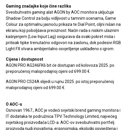
Gaming značajke koje čine razliku
Sveobuhvatni
gaming
alat AGON by AOC monitora uključuje
Shadow Control za bolju vidljivost u tamnim scenama, Game
Colour za optimalnu jasnoću prikaza te Dial Point, ciljni nišan na
ekranu koji poboljšava preciznost. Način rada s niskim ulaznim
kašnjenjem (Low Input Lag) osigurava da svaki pokret miša i
pritisak tipke trenutačno odgovori na zaslonu, dok podesivi RGB
Light FX stvara ambijentalno osvjetljenje usklađeno s igrom.
Cijena i dostupnost
AGON PRO AG246FK6 bit će dostupan od kolovoza 2025. po
preporučenoj maloprodajnoj cijeni od 699.00 €.
AGON PRO CS24A slijedi u rujnu 2025. po istoj preporučenoj
maloprodajnoj cijeni od 699.00 €.
O AOC-u
Osnovan 1967., AOC je vodeći svjetski brend gaming monitora i
IT dodataka te podružnica TPV Technology Limited, najvećeg
svjetskog proizvođača LCD-a. AOC-ov sveobuhvatni portfelj
proizvoda nudi inovativna, ergonomska, ekološki osviještena i