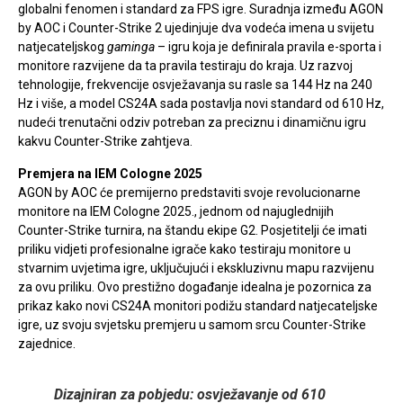
globalni fenomen i standard za FPS igre. Suradnja između AGON
by AOC i Counter-Strike 2 ujedinjuje dva vodeća imena u svijetu
natjecateljskog
gaminga
– igru koja je definirala pravila e-sporta i
monitore razvijene da ta pravila testiraju do kraja. Uz razvoj
tehnologije, frekvencije osvježavanja su rasle sa 144 Hz na 240
Hz i više, a model CS24A sada postavlja novi standard od 610 Hz,
nudeći trenutačni odziv potreban za preciznu i dinamičnu igru
kakvu Counter-Strike zahtjeva.
Premjera na IEM Cologne 2025
AGON by AOC će premijerno predstaviti svoje revolucionarne
monitore na IEM Cologne 2025., jednom od najuglednijih
Counter-Strike turnira, na štandu ekipe G2. Posjetitelji će imati
priliku vidjeti profesionalne igrače kako testiraju monitore u
stvarnim uvjetima igre, uključujući i ekskluzivnu mapu razvijenu
za ovu priliku. Ovo prestižno događanje idealna je pozornica za
prikaz kako novi CS24A monitori podižu standard natjecateljske
igre, uz svoju svjetsku premjeru u samom srcu Counter-Strike
zajednice.
Dizajniran za pobjedu: osvježavanje od 610