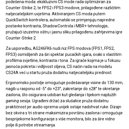
podešena moda: ekskluzivni CS mode rada optimiziran za
Counter-Strike 2, te FPS2 i FPS3 modove, prilagođene različitim
natjecateljskim uvjetima. Aktiviranjem CS moda putem
QuickSwitch kontrolera, automatski se primjenjuju napredne
postavke kontrasta, ShadowControla i MBR+ tehnologije,
pružajući izuzetno oštru i jasnu sliku prilagođenu zahtjevima igre
Counter-Strike 2.
Za usporedbu, AG246FK6 nudi niz FPS modova (FPS1, FPS2,
FPS3) osmišljenih za širi spektar pucačkih igara, svaki s vlastitim
profilima svjetline, kontrasta i tona. Za igrače kojima je u fokusu
jasnoća pokreta i vidljivost ciljeva, CS način rada na modelu
CS24A već u startu pruža dodatnu natjecateljsku prednost.
Ergonomsko postolje omogućuje podešavanje visine do 130 mm,
nagib u rasponu od -5° do +23°, zakretanje do ±28° te okretanje
zaslona, što osigurava udoban kut gledanja i tijekom najdužih
gaming
sesija. Ugrađeni držač za slušalice pruža dodatnu
praktičnost jer audio oprema uvijek ostaje nadohvat ruke. Dizajn
bez okvira s tri strane maksimizira površinu zaslona i omogućuje
besprijekorne konfiguracije s više monitora, bilo za šire vidno
polje ili potrebe streamanja.