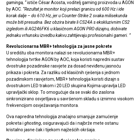
gaminga, “
ističe César Acosta, voditelj gaming proizvoda u AGON
by AOC.
“Rezultat je monitor koji prelazi granicu od 600 Hz i ide
korak dalje – do 610 Hz, jer u Counter-Strike 2 svaka milisekunda
može biti presudna. Bez obzira birate li CS24A s ekskluzivnim CS2
izgledom ili AG246FK6 u klasičnom AGON PRO dizajnu, dobivate
jednaku vrhunsku izvedbu kakvu zahtijevaju profesionalni gameri. ”
Revolucionarna MBR+ tehnologija za jasne pokrete
U središtu oba monitora nalazi se revolucionarna MBR+
tehnologija tvrtke AGON by AOC, koja koristi napredni sustav
dvostruke pozadinske rasvjete za dosad neviđenu jasnoću
prikaza i pokreta. Za razliku od klasičnih rješenja s jednom
pozadinskom rasvjetom, MBR+ tehnologija koristi dizajn s
dvostrukom LED trakom i 20 LED skupina Kojima upravlja LED
upravljački sklop. To omogućuje da se svaki dio zaslona
sinkronizirano osvjetljava u savršenom skladu s iznimno visokom
frekvencijom osvježavanja monitora.
Ova napredna tehnologija značajno smanjuje zamućenje
pokreta i
ghosting
, osiguravajući da i najbrže mete ostanu
kristalno jasne čak i tijekom najžešćih okršaja.