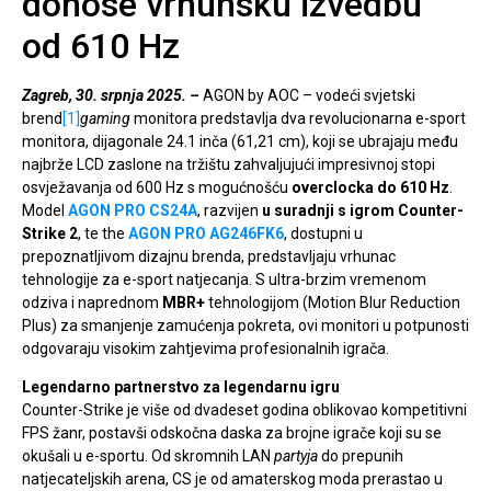
donose vrhunsku izvedbu
od 610 Hz
Zagreb, 30. srpnja 2025.
–
AGON by AOC – vodeći svjetski
brend
[1]
gaming
monitora predstavlja dva revolucionarna e-sport
monitora, dijagonale 24.1 inča (61,21 cm), koji se ubrajaju među
najbrže LCD zaslone na tržištu zahvaljujući impresivnoj stopi
osvježavanja od 600 Hz s mogućnošću
overclocka do 610 Hz
.
Model
AGON PRO CS24A
, razvijen
u suradnji s igrom Counter-
Strike 2
, te the
AGON PRO
AG246FK6
, dostupni u
prepoznatljivom dizajnu brenda, predstavljaju vrhunac
tehnologije za e-sport natjecanja. S ultra-brzim vremenom
odziva i naprednom
MBR+
tehnologijom (Motion Blur Reduction
Plus) za smanjenje zamućenja pokreta, ovi monitori u potpunosti
odgovaraju visokim zahtjevima profesionalnih igrača.
Legendarno partnerstvo za legendarnu igru
Counter-Strike je više od dvadeset godina oblikovao kompetitivni
FPS žanr, postavši odskočna daska za brojne igrače koji su se
okušali u e-sportu. Od skromnih LAN
partyja
do prepunih
natjecateljskih arena, CS je od amaterskog moda prerastao u