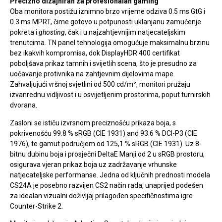
Precizno dizajniran za profesionalan gaming
Oba monitora postižu iznimno brzo vrijeme odziva 0.5 ms GtG i
0.3 ms MPRT, čime gotovo u potpunosti uklanjanu zamućenje
pokreta i
ghosting
, čak i u najzahtjevnijim natjecateljskim
trenutcima. TN panel tehnologija omogućuje maksimalnu brzinu
bez ikakvih kompromisa, dok DisplayHDR 400 certifikat
poboljšava prikaz tamnih i svijetlih scena, što je presudno za
uočavanje protivnika na zahtjevnim dijelovima mape.
Zahvaljujući vršnoj svjetlini od 500 cd/m², monitori pružaju
izvanrednu vidljivost i u osvijetljenim prostorima, poput turnirskih
dvorana.
Zasloni se ističu izvrsnom preciznošću prikaza boja, s
pokrivenošću 99.8 % sRGB (CIE 1931) and 93.6 % DCI-P3 (CIE
1976), te gamut područjem od 125,1 % sRGB (CIE 1931). Uz 8-
bitnu dubinu boja i prosječni DeltaE Manji od 2 u sRGB prostoru,
osigurava vjeran prikaz boja uz zadržavanje vrhunske
natjecateljske performanse. Jedna od ključnih prednosti modela
CS24A je posebno razvijen CS2 način rada, unaprijed podešen
za idealan vizualni doživljaj prilagođen specifičnostima igre
Counter-Strike 2.