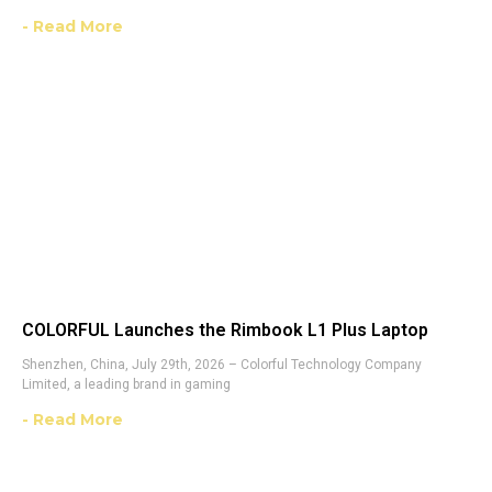
- Read More
COLORFUL Launches the Rimbook L1 Plus Laptop
Shenzhen, China, July 29th, 2026 – Colorful Technology Company
Limited, a leading brand in gaming
- Read More