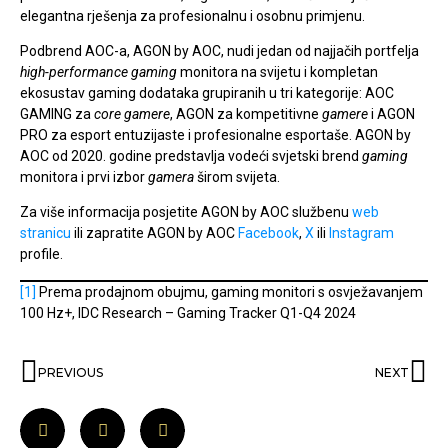
elegantna rješenja za profesionalnu i osobnu primjenu.
Podbrend AOC-a, AGON by AOC, nudi jedan od najjačih portfelja
high-performance gaming
monitora na svijetu i kompletan
ekosustav gaming dodataka grupiranih u tri kategorije: AOC
GAMING za
core gamere
, AGON za kompetitivne
gamere
i AGON
PRO za esport entuzijaste i profesionalne esportaše. AGON by
AOC od 2020. godine predstavlja vodeći svjetski brend
gaming
monitora i prvi izbor
gamera
širom svijeta.
Za više informacija posjetite AGON by AOC službenu
web
stranicu
ili zapratite AGON by AOC
Facebook
,
X
ili
Instagram
profile.
[1]
Prema prodajnom obujmu, gaming monitori s osvježavanjem
100 Hz+, IDC Research – Gaming Tracker Q1-Q4 2024
PREVIOUS
NEXT