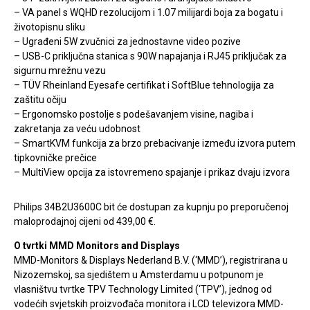
– VA panel s WQHD rezolucijom i 1.07 milijardi boja za bogatu i
životopisnu sliku
– Ugrađeni 5W zvučnici za jednostavne video pozive
– USB-C priključna stanica s 90W napajanja i RJ45 priključak za
sigurnu mrežnu vezu
– TÜV Rheinland Eyesafe certifikat i SoftBlue tehnologija za
zaštitu očiju
– Ergonomsko postolje s podešavanjem visine, nagiba i
zakretanja za veću udobnost
– SmartKVM funkcija za brzo prebacivanje između izvora putem
tipkovničke prečice
– MultiView opcija za istovremeno spajanje i prikaz dvaju izvora
Philips 34B2U3600C bit će dostupan za kupnju po preporučenoj
maloprodajnoj cijeni od 439,00 €.
O tvrtki MMD Monitors and Displays
MMD-Monitors & Displays Nederland B.V. (‘MMD’), registrirana u
Nizozemskoj, sa sjedištem u Amsterdamu u potpunom je
vlasništvu tvrtke TPV Technology Limited (‘TPV’), jednog od
vodećih svjetskih proizvođača monitora i LCD televizora MMD-