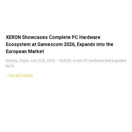
XERON Showcases Complete PC Hardware
Ecosystem at Gamescom 2026, Expands into the
European Market
Beijing, China, July 31st, 2026 – XERON, a new PC hardware brand guided
by its
- Read More