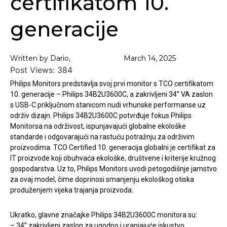
certifikatom 10.
generacije
Written by Dario,
March 14, 2025
Post Views:
384
Philips Monitors predstavlja svoj prvi monitor s TCO certifikatom
10. generacije – Philips 34B2U3600C, a zakrivljeni 34” VA zaslon
s USB-C priključnom stanicom nudi vrhunske performanse uz
održiv dizajn. Philips 34B2U3600C potvrđuje fokus Philips
Monitorsa na održivost, ispunjavajući globalne ekološke
standarde i odgovarajući na rastuću potražnju za održivim
proizvodima. TCO Certified 10. generacija globalni je certifikat za
IT proizvode koji obuhvaća ekološke, društvene i kriterije kružnog
gospodarstva. Uz to, Philips Monitors uvodi petogodišnje jamstvo
za ovaj model, čime doprinosi smanjenju ekološkog otiska
produženjem vijeka trajanja proizvoda.
Ukratko, glavne značajke Philips 34B2U3600C monitora su:
– 34” zakrivljeni zaslon za ugodno i uranjajuće iskustvo