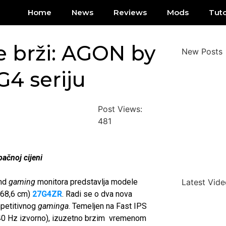
Home
News
Reviews
Mods
Tuto
e brži: AGON by
New Posts
4 seriju
Post Views:
481
ačnoj cijeni
end
gaming
monitora predstavlja modele
Latest Vide
 (68,6 cm)
27G4ZR
. Radi se o dva nova
petitivnog
gaminga
. Temeljen na Fast IPS
40 Hz izvorno), izuzetno brzim vremenom