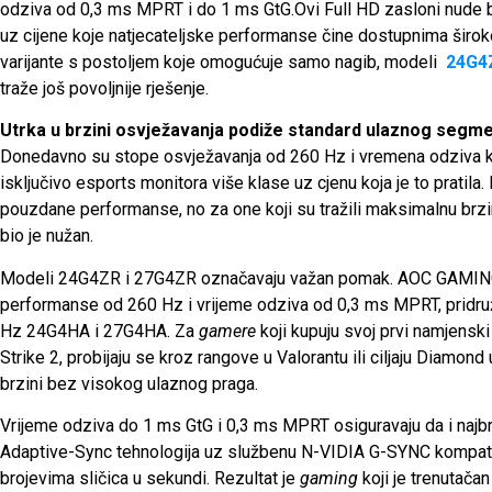
odziva od 0,3 ms MPRT i do 1 ms GtG.Ovi Full HD zasloni nude brz
uz cijene koje natjecateljske performanse čine dostupnima širok
varijante s postoljem koje omogućuje samo nagib, modeli
24G4
traže još povoljnije rješenje.
Utrka u brzini osvježavanja podiže standard ulaznog segm
Donedavno su stope osvježavanja od 260 Hz i vremena odziva kra
isključivo esports monitora više klase uz cjenu koja je to pratila
pouzdane performanse, no za one koji su tražili maksimalnu brzin
bio je nužan.
Modeli 24G4ZR i 27G4ZR označavaju važan pomak. AOC GAMING
performanse od 260 Hz i vrijeme odziva od 0,3 ms MPRT, pridr
Hz 24G4HA i 27G4HA. Za
gamere
koji kupuju svoj prvi namjensk
Strike 2, probijaju se kroz rangove u Valorantu ili ciljaju Diamond
brzini bez visokog ulaznog praga.
Vrijeme odziva do 1 ms GtG i 0,3 ms MPRT osiguravaju da i najbr
Adaptive-Sync tehnologija uz službenu N-VIDIA G-SYNC kompatibi
brojevima sličica u sekundi. Rezultat je
gaming
koji je trenutačan