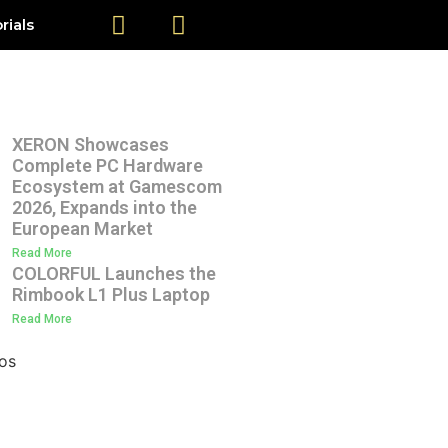
rials
XERON Showcases
Complete PC Hardware
Ecosystem at Gamescom
2026, Expands into the
European Market
Read More
COLORFUL Launches the
Rimbook L1 Plus Laptop
Read More
os