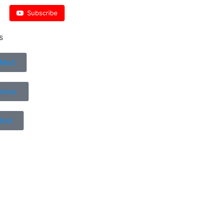
Subscribe
s
 Mod
Horus
Mod