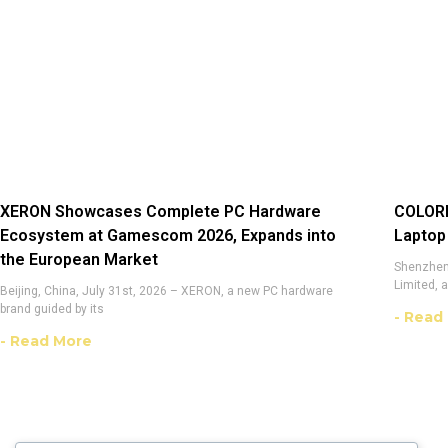
XERON Showcases Complete PC Hardware
COLORF
Ecosystem at Gamescom 2026, Expands into
Laptop
the European Market
Shenzhen,
Limited, 
Beijing, China, July 31st, 2026 – XERON, a new PC hardware
brand guided by its
- Read
- Read More