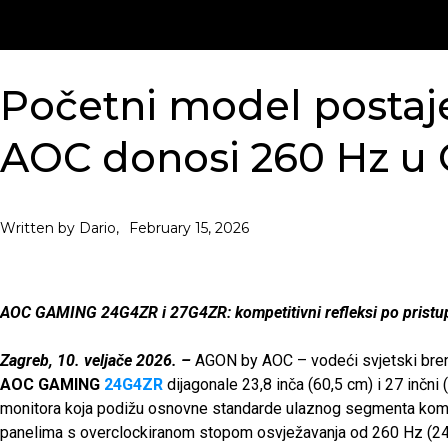
Početni model postaj
AOC donosi 260 Hz u G
February 15, 2026
Written by Dario,
AOC GAMING 24G4ZR i 27G4ZR: kompetitivni refleksi po pristup
Zagreb, 10. veljače 2026.
–
AGON by AOC – vodeći svjetski br
AOC GAMING
24G4ZR
dijagonale 23,8 inča (60,5 cm) i 27 inčni
monitora koja podižu osnovne standarde ulaznog segmenta kom
panelima s overclockiranom stopom osvježavanja od 260 Hz (2