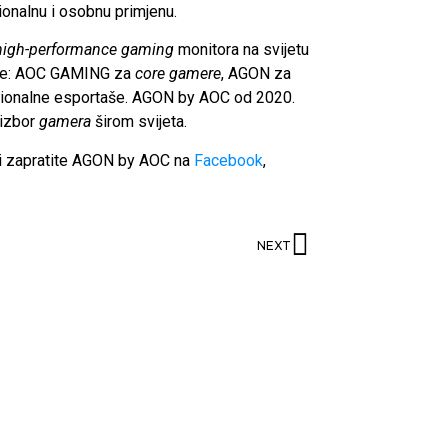
ionalnu i osobnu primjenu.
high-performance gaming
monitora na svijetu
rije: AOC GAMING za
core gamere
, AGON za
sionalne esportaše. AGON by AOC od 2020.
 izbor
gamera
širom svijeta.
li zapratite AGON by AOC na
Facebook
,
NEXT