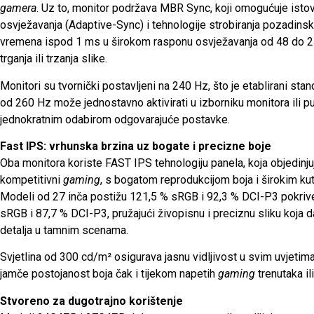
gamera
. Uz to, monitor podržava MBR Sync, koji omogućuje istov
osvježavanja (Adaptive-Sync) i tehnologije strobiranja pozadins
vremena ispod 1 ms u širokom rasponu osvježavanja od 48 do 240
trganja ili trzanja slike.
Monitori su tvornički postavljeni na 240 Hz, što je etablirani sta
od 260 Hz može jednostavno aktivirati u izborniku monitora ili
jednokratnim odabirom odgovarajuće postavke.
Fast IPS: vrhunska brzina uz bogate i precizne boje
Oba monitora koriste FAST IPS tehnologiju panela, koja objedin
kompetitivni
gaming
, s bogatom reprodukcijom boja i širokim ku
Modeli od 27 inča postižu 121,5 % sRGB i 92,3 % DCI-P3 pokrive
sRGB i 87,7 % DCI-P3, pružajući živopisnu i preciznu sliku koja 
detalja u tamnim scenama.
Svjetlina od 300 cd/m² osigurava jasnu vidljivost u svim uvjetim
jamče postojanost boja čak i tijekom napetih
gaming
trenutaka il
Stvoreno za dugotrajno korištenje