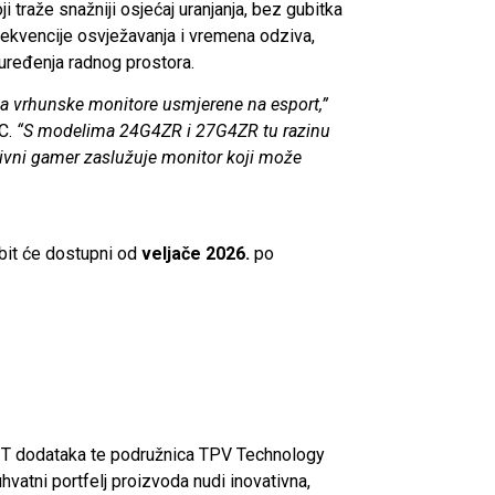
traže snažniji osjećaj uranjanja, bez gubitka
frekvencije osvježavanja i vremena odziva,
 uređenja radnog prostora.
za vrhunske monitore usmjerene na esport,”
C.
“S modelima 24G4ZR i 27G4ZR tu razinu
tivni gamer zaslužuje monitor koji može
bit će dostupni od
veljače 2026.
po
 IT dodataka te podružnica TPV Technology
atni portfelj proizvoda nudi inovativna,