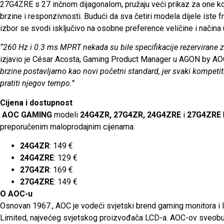
27G4ZRE s 27 inčnom dijagonalom, pružaju veći prikaz za one koji 
brzine i responzivnosti. Budući da sva četiri modela dijele iste 
izbor se svodi isključivo na osobne preference veličine i načina
“260 Hz i 0.3 ms MPRT nekada su bile specifikacije rezervirane 
izjavio je César Acosta, Gaming Product Manager u AGON by AO
brzine postavljamo kao novi početni standard, jer svaki kompeti
pratiti njegov tempo.’’
Cijena i dostupnost
AOC GAMING
modeli
24G4ZR, 27G4ZR, 24G4ZRE
i
27G4ZRE
preporučenim maloprodajnim cijenama:
24G4ZR
: 149 €
24G4ZRE
: 129 €
27G4ZR
: 169 €
27G4ZRE
: 149 €
O AOC-u
Osnovan 1967., AOC je vodeći svjetski brend gaming monitora i
Limited, najvećeg svjetskog proizvođača LCD-a. AOC-ov sveobuhv