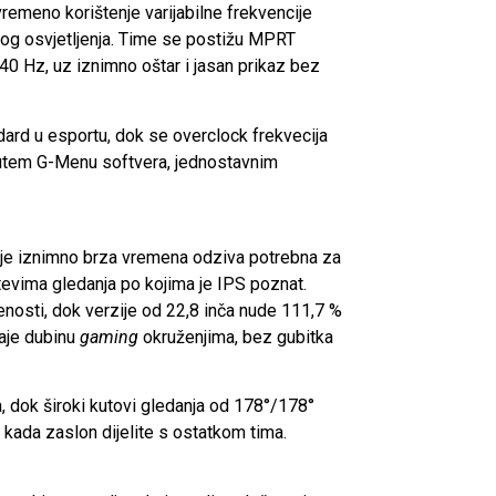
remeno korištenje varijabilne frekvencije
kog osvjetljenja. Time se postižu MPRT
 Hz, uz iznimno oštar i jasan prikaz bez
ndard u esportu, dok se overclock frekvecija
 putem G-Menu softvera, jednostavnim
juje iznimno brza vremena odziva potrebna za
tevima gledanja po kojima je IPS poznat.
nosti, dok verzije od 22,8 inča nude 111,7 %
daje dubinu
gaming
okruženjima, bez gubitka
a, dok široki kutovi gledanja od 178°/178°
i kada zaslon dijelite s ostatkom tima.