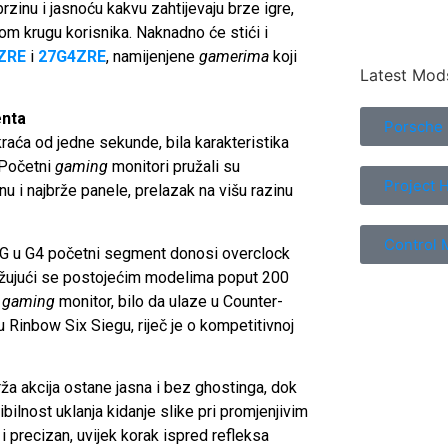
inu i jasnoću kakvu zahtijevaju brze igre,
om krugu korisnika. Naknadno će stići i
ZRE
i
27G4ZRE
, namijenjene
gamerima
koji
Latest Mod
enta
Porsche
ća od jedne sekunde, bila karakteristika
. Početni
gaming
monitori pružali su
Project 
u i najbrže panele, prelazak na višu razinu
Control 
 u G4 početni segment donosi overclock
užujući se postojećim modelima poput 200
i
gaming
monitor, bilo da ulaze u Counter-
 u Rinbow Six Siegu, riječ je o kompetitivnoj
ža akcija ostane jasna i bez ghostinga, dok
lnost uklanja kidanje slike pri promjenjivim
 i precizan, uvijek korak ispred refleksa