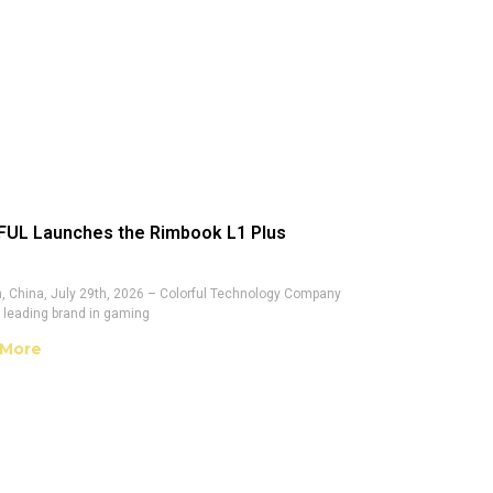
UL Launches the Rimbook L1 Plus
 China, July 29th, 2026 – Colorful Technology Company
a leading brand in gaming
 More