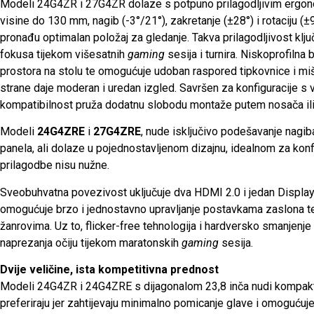
Modeli 24G4ZR i 27G4ZR dolaze s potpuno prilagodljivim ergo
visine do 130 mm, nagib (-3°/21°), zakretanje (±28°) i rotaciju (
pronađu optimalan položaj za gledanje. Takva prilagodljivost klj
fokusa tijekom višesatnih
gaming
sesija i turnira. Niskoprofiln
prostora na stolu te omogućuje udoban raspored tipkovnice i miša
strane daje moderan i uredan izgled. Savršen za konfiguracije s
kompatibilnost pruža dodatnu slobodu montaže putem nosača ili 
Modeli
24G4ZRE
i
27G4ZRE
, nude isključivo podešavanje nagib
panela, ali dolaze u pojednostavljenom dizajnu, idealnom za ko
prilagodbe nisu nužne.
Sveobuhvatna povezivost uključuje dva HDMI 2.0 i jedan Display
omogućuje brzo i jednostavno upravljanje postavkama zaslona t
žanrovima. Uz to, flicker-free tehnologija i hardversko smanjenj
naprezanja očiju tijekom maratonskih
gaming
sesija.
Dvije veličine, ista kompetitivna prednost
Modeli 24G4ZR i 24G4ZRE s dijagonalom 23,8 inča nudi kompakt
preferiraju jer zahtijevaju minimalno pomicanje glave i omoguću