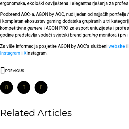
ergonomska, ekološki osviještena i elegantna rješenja za profes
Podbrend AOC-a, AGON by AOC, nudi jedan od najjačih portfelja
i kompletan ekosustav gaming dodataka grupiranih u tri katego
kompetitivne
gamere
i AGON PRO za esport entuzijaste i profe
godine predstavlja vodeći svjetski brend
gaming
monitora i prvi
Za više informacija posjetite AGON by AOC’s službeni
website
i
Instagram
i
X
Instagram.
PREVIOUS
Related Articles