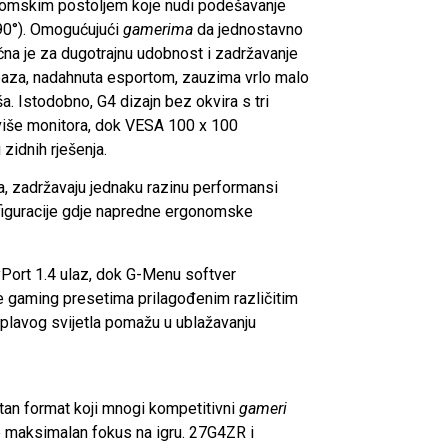
nomskim postoljem koje nudi podešavanje
±90°). Omogućujući
gamerima
da jednostavno
učna je za dugotrajnu udobnost i zadržavanje
a baza, nadahnuta esportom, zauzima vrlo malo
. Istodobno, G4 dizajn bez okvira s tri
 više monitora, dok VESA 100 x 100
zidnih rješenja.
a, zadržavaju jednaku razinu performansi
nfiguracije gdje napredne ergonomske
Port 1.4 ulaz, dok G-Menu softver
e gaming presetima prilagođenim različitim
e plavog svijetla pomažu u ublažavanju
an format koji mnogi kompetitivni
gameri
je maksimalan fokus na igru. 27G4ZR i