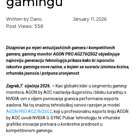
gamingu
Written by Dario,
January 11, 2026
Post Views:
556
Dizajniran po mjeri entuzijastičnih gamera i kompetitivnih
gamera, gaming monitor AGON PRO AG276QSG2 objedinjuje
najnoviju generaciju tehnologija prikaza kako bi isporučio
iskustvo gaminga nove razine, u kojem se susreću iznimna brzina,
vrhunska jasnoća i potpuna uronjenost.
Zagreb,7. siječnja 2026.
–
Kao globalni lider u segmentu
gaming
monitora, AGON by AOC nastavlja dugoročnu i blisku suradnju s
NVIDIA-om s ciljem pomicanja granica performansi esports
zaslona. Na toj snažnoj tehnološkoj osnovi razvijen je model
AGON PRO AG276QSG2
, koji u profesionalnu esports liniju AGON
by AOC uvodi NVIDIA G-SYNC Pulsar tehnologiju te vrhunske
grafičke inovacije pretvara u konkretne prednosti u
kompetitivnom
gamingu
.