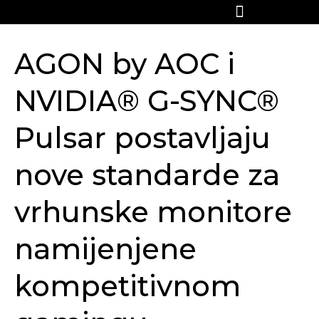
AGON by AOC i
NVIDIA® G-SYNC®
Pulsar postavljaju
nove standarde za
vrhunske monitore
namijenjene
kompetitivnom