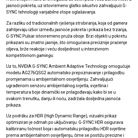
jasnoći pokreta, uz istovremeno glatko iskustvo zahvaljujući G-
SYNC tehnologiji varijabilne stope oglašavanja.
Za razliku od tradicionalnih rješenja strobiranja, koja od
gamera
zahtijevaju izbor između jasnoće pokreta i prikaza bez trzanja,
G-SYNC Pulsar istovremeno pruža oboje. Brzi objekti u pokretu
prikazani su znatno jasnije, što omogućava preciznije praćenje
ciljeva, brže reakcije i veću dosljednost u intenzivnom
kompetitivnom
gamingu
.
Uz to, NVIDIA G-SYNC Ambient Adaptive Technology omogućuje
modelu AG276QSG2 automatsko prepoznavanje i prilagodbu
promjenama u ambijentalnom osvjetljenju. Zahvaljujući
ugrađenom senzoru ambijentalnog svjetla, svjetlina i
temperatura boje dinamički se prilagođavaju kako bi se u
svakom trenutku, danju ili noću, zadržala dosljedna jasnoća
prikaza.
Uz podršku za HDR (High Dynamic Range), vizualni prikaz
optimiziran je odmah po uključivanju. G-SYNC HDR osigurava
kalibriranu točnost boja i automatsku prilagodbu HDR svjetline
prema ambijentalnom osvjetljenju, čime se postižu precizne i