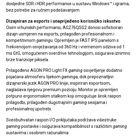
dosljedne SDR i HDR performanse u sustavu Windows™ i igrama,
bez potrebe za ručnim podešavanjem.
Dizajniran za esports i unaprijeđeno korisničko iskustvo
Osim vrhunskih performansi, AG276QSG2 donosi sofisticiran
dizajn usmjeren na esports, prilagođen profesionalnom i
kompetitivnom
gamingu
. Opremljen je FAST IPS panelom s
frekvencijom osvježavanja od 360 Hz i vremenom odziva od 1
ms GtG, omogućenim overdrive tehnologijom, osigurava iznimno
brze tranzicije piksela.
Prilagođeno AGON PRO Light FX
gaming
osvjetljenje dodatno
pojačava atmosferu tijekom
gaminga
, dok prepoznatljivi
dizajnerski jezik AGON PRO linije, inspiriran esportsom,
naglašava njegovu premium poziciju. Monitor je opremljen
potpuno ergonomskim stalkom koji omogućuje širok raspon
prilagodbi, prilagođen dugotrajnim
gaming
sesijama i
profesionalnoj upotrebi.
Sveobuhvatan raspon I/O priključaka podržava višestruke
gaming
postavke i osigurava kompatibilnost s različitim
gaming
sustavima i osobnim računalima.