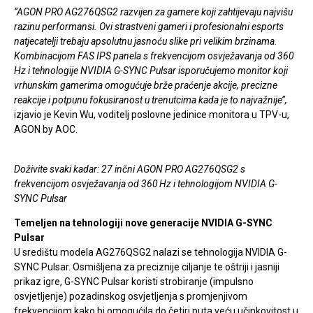
“AGON PRO AG276QSG2 razvijen za gamere koji zahtijevaju najvišu
razinu performansi. Ovi strastveni gameri i profesionalni esports
natjecatelji trebaju apsolutnu jasnoću slike pri velikim brzinama.
Kombinacijom FAS IPS panela s frekvencijom osvježavanja od 360
Hz i tehnologije NVIDIA G-SYNC Pulsar isporučujemo monitor koji
vrhunskim gamerima omogućuje brže praćenje akcije, precizne
reakcije i potpunu fokusiranost u trenutcima kada je to najvažnije’’,
izjavio je Kevin Wu, voditelj poslovne jedinice monitora u TPV-u,
AGON by AOC.
Doživite svaki kadar: 27 inčni AGON PRO AG276QSG2 s
frekvencijom osvježavanja od 360 Hz i tehnologijom NVIDIA G-
SYNC Pulsar
Temeljen na tehnologiji nove generacije NVIDIA G-SYNC
Pulsar
U središtu modela AG276QSG2 nalazi se tehnologija NVIDIA G-
SYNC Pulsar. Osmišljena za preciznije ciljanje te oštriji i jasniji
prikaz igre, G-SYNC Pulsar koristi strobiranje (impulsno
osvjetljenje) pozadinskog osvjetljenja s promjenjivom
frekvencijom kako bi omogućila do četiri puta veću učinkovitost u