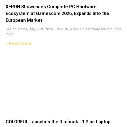
XERON Showcases Complete PC Hardware
Ecosystem at Gamescom 2026, Expands into the
European Market
Beijing, China, July 31st, 2026 – XERON, a new PC hardware brand guided
by its
- Read More
COLORFUL Launches the Rimbook L1 Plus Laptop