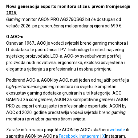
Nova generacija esports monitora stiže u prvom tromjesečju
2026.
Gaming
monitor AGON PRO AG276QSG2 bit će dostupan od
veljače 2026. po preporučenoj maloprodajnoj cijeni od 699 €.
O AOC-u
Osnovan 1967., AOC je vodeći svjetski brend gaming monitora i
IT dodataka te podružnica TPV Technology Limited, najvećeg
svjetskog proizvođača LCD-a. AOC-ov sveobuhvatni portfelj
proizvoda nudi inovativna, ergonomska, ekološki osviještena i
elegantna rješenja za profesionalnu i osobnu primjenu.
Podbrend AOC-a, AGON by AOC, nudi jedan od najjačih portfelja
high-performance gaming
monitora na svijetu i kompletan
ekosustav gaming dodataka grupiranih u tri kategorije: AOC
GAMING za
core gamere
, AGON za kompetitivne
gamere
i AGON
PRO za esport entuzijaste i profesionalne esportaše. AGON by
AOC od 2020. godine predstavlja vodeći svjetski brend
gaming
monitora i prvi izbor
gamera
širom svijeta.
Za više informacija posjetite AGON by AOC’s službeni
website
ili
zapratite AGON by AOC na
Facebook
,
Instagram
i
X
Instagram.