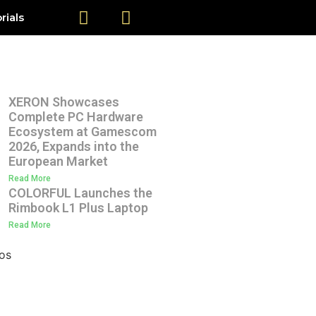
rials
XERON Showcases
Complete PC Hardware
Ecosystem at Gamescom
2026, Expands into the
European Market
Read More
COLORFUL Launches the
Rimbook L1 Plus Laptop
Read More
os