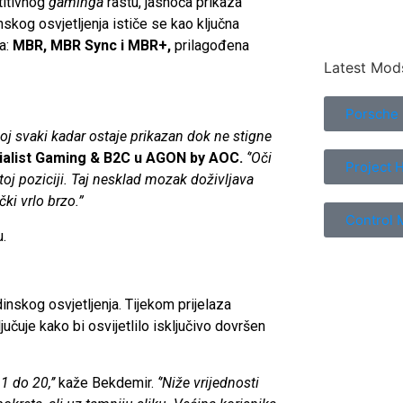
titivnog
gaminga
rastu, jasnoća prikaza
skog osvjetljenja ističe se kao ključna
ja:
MBR, MBR Sync i MBR+,
prilagođena
Latest Mod
Porsche
ojoj svaki kadar ostaje prikazan dok ne stigne
ialist Gaming & B2C u AGON by AOC.
‘’Oči
Project 
stoj poziciji. Taj nesklad mozak doživljava
ki vrlo brzo.”
Control 
u.
nskog osvjetljenja. Tijekom prijelaza
učuje kako bi osvijetlilo isključivo dovršen
1 do 20,’’
kaže Bekdemir.
‘’Niže vrijednosti