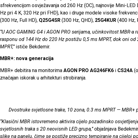
sfrekvencijom osvježavanja od 260 Hz (OC), najnovije Mini-LE
Hz pri 4 K, 320 Hz pri FHD), kao i druge modele visoke frekvenci
(300 Hz, Full HD),
Q25G4SR
(300 Hz, QHD),
25G4KUR
(400 Hz, 
‘’U AOC GAMING G4 i AGON PRO serijama, učinkovitost MBR-a ra
rasponu od 144 Hz do 220 Hz postižu 0,5 ms MPRT, dok oni od 24
MPRT,’’
ističe Bekdemir.
MBR+: nova generacija
MBR+ debitira na monitorima
AGON PRO AG246FK6
i
CS24A
(o
značajan iskorak u arhitekturi strobiranja.
Dvostruke svjetlosne trake, 10 zona, 0.3 ms MPRT — MBR+ p
‘’Klasični MBR istovremeno aktivira cijelo pozadinsko osvjetljen
svjetlosnih traka s 20 neovisnih LED grupa,’’
objašnjava Bedekmir
slike na panelu, čime se postiže precizno tempiranje na cijeloj p