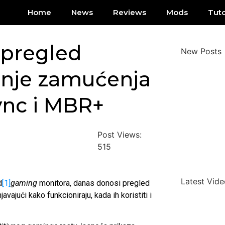
Home
News
Reviews
Mods
Tuto
pregled
New Posts
enje zamućenja
ync i MBR+
Post Views:
515
Latest Vide
d
[1]
gaming
monitora, danas donosi pregled
ajući kako funkcioniraju, kada ih koristiti i