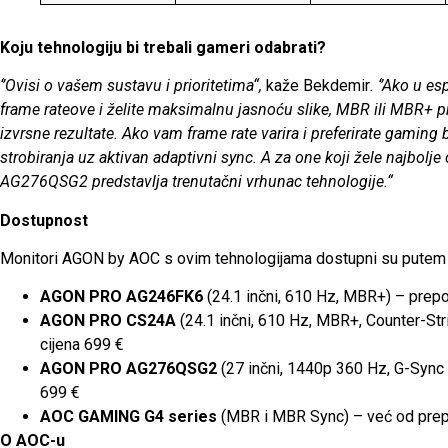
Koju tehnologiju bi trebali gameri odabrati?
‘’Ovisi o vašem sustavu i prioritetima“,
kaže Bekdemir
. ‘’Ako u e
frame rateove i želite maksimalnu jasnoću slike, MBR ili MBR+ pri
izvrsne rezultate. Ako vam frame rate varira i preferirate gami
strobiranja uz aktivan adaptivni sync. A za one koji žele najbolje
AG276QSG2 predstavlja trenutačni vrhunac tehnologije.“
Dostupnost
Monitori AGON by AOC s ovim tehnologijama dostupni su putem o
AGON PRO AG246FK6
(24.1 inčni, 610 Hz, MBR+) – prep
AGON PRO CS24A
(24.1 inčni, 610 Hz, MBR+, Counter-Str
cijena 699 €
AGON PRO AG276QSG2
(27 inčni, 1440p 360 Hz, G-Sync
699 €
AOC GAMING G4 series
(MBR i MBR Sync) – već od prep
O AOC-u