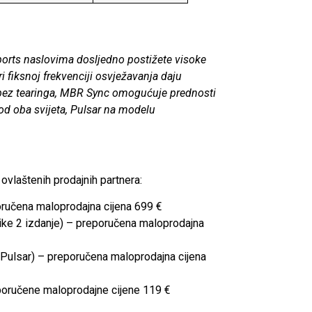
sports naslovima dosljedno postižete visoke
 fiksnoj frekvenciji osvježavanja daju
ng bez tearinga, MBR Sync omogućuje prednosti
 od oba svijeta, Pulsar na modelu
vlaštenih prodajnih partnera:
oručena maloprodajna cijena 699 €
ike 2 izdanje) – preporučena maloprodajna
 Pulsar) – preporučena maloprodajna cijena
oručene maloprodajne cijene 119 €