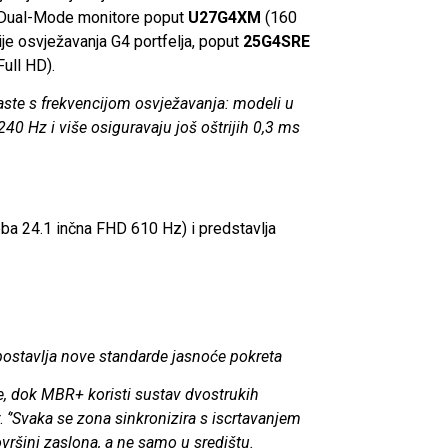
D Dual-Mode monitore poput
U27G4XM
(160
je osvježavanja G4 portfelja, poput
25
G4SRE
Full HD).
ste s frekvencijom osvježavanja: modeli u
0 Hz i više osiguravaju još oštrijih 0,3 ms
ba 24.1 inčna FHD 610 Hz) i predstavlja
ostavlja nove standarde jasnoće pokreta
je, dok MBR+ koristi sustav dvostrukih
.
‘’Svaka se zona sinkronizira s iscrtavanjem
ovršini zaslona, a ne samo u središtu.