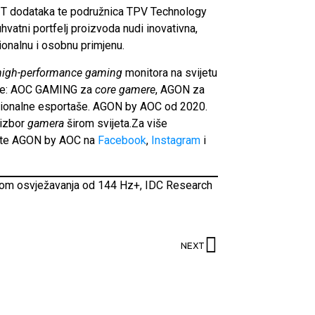
 IT dodataka te podružnica TPV Technology
atni portfelj proizvoda nudi inovativna,
ionalnu i osobnu primjenu.
high-performance gaming
monitora na svijetu
rije: AOC GAMING za
core gamere
, AGON za
sionalne esportaše. AGON by AOC od 2020.
 izbor
gamera
širom svijeta.Za više
tite AGON by AOC na
Facebook
,
Instagram
i
jom osvježavanja od 144 Hz+, IDC Research
NEXT