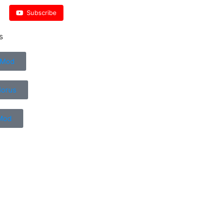
Subscribe
s
 Mod
Horus
Mod