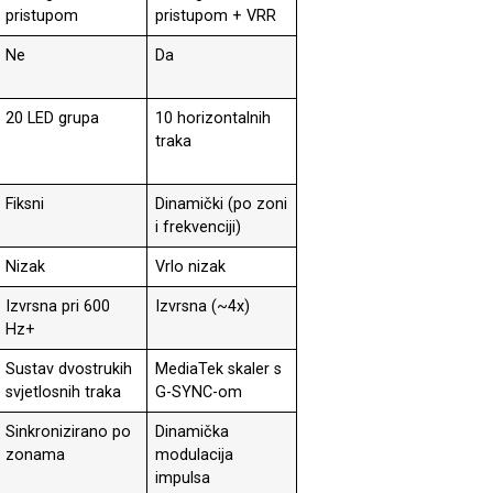
pristupom
pristupom + VRR
Ne
Da
20 LED grupa
10 horizontalnih
traka
Fiksni
Dinamički (po zoni
i frekvenciji)
Nizak
Vrlo nizak
Izvrsna pri 600
Izvrsna (~4x)
Hz+
Sustav dvostrukih
MediaTek skaler s
svjetlosnih traka
G-SYNC-om
Sinkronizirano po
Dinamička
zonama
modulacija
impulsa