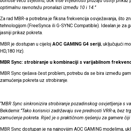
donose veću svjetlinu, dok više vrijednosti pružaju oštriji prikaz 
optimalnu ravnotežu pronalazi između 10 i 14.’’
Za rad MBR-a potrebna je fiksna frekvencija osvježavanja, što zn
tehnologijom (FreeSynca ili G-SYNC Compatible). Idealan je za
g
jasniji prikaz pokreta.
MBR je dostupan u cijeloj
AOC GAMING G4 seriji
, uključujući 
HD,180 Hz).
MBR Sync: strobiranje u kombinaciji s varijabilnom frekven
MBR Sync rješava čest problem, potrebu da se bira između
gam
zamućenja pokreta uz strobiranje.
‘’MBR Sync sinkronizira strobiranje pozadinskog osvjetljenja s v
Bekdemir
.’’Tako korisnici zadržavaju sve prednosti VRR-a, bez tr
zamućenje pokreta. Riječ je o praktičnom rješenju za gamere čiji
MBR Sync dostupan je na najnovijim AOC GAMING modelima, uklj