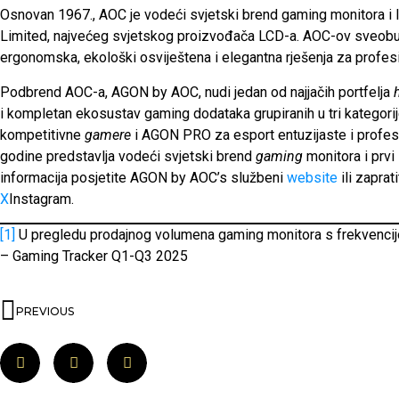
Osnovan 1967., AOC je vodeći svjetski brend gaming monitora i
Limited, najvećeg svjetskog proizvođača LCD-a. AOC-ov sveobuhv
ergonomska, ekološki osviještena i elegantna rješenja za profes
Podbrend AOC-a, AGON by AOC, nudi jedan od najjačih portfelja
i kompletan ekosustav gaming dodataka grupiranih u tri katego
kompetitivne
gamere
i AGON PRO za esport entuzijaste i profe
godine predstavlja vodeći svjetski brend
gaming
monitora i prvi
informacija posjetite AGON by AOC’s službeni
website
ili zapra
X
Instagram.
[1]
U pregledu prodajnog volumena gaming monitora s frekvenci
– Gaming Tracker Q1-Q3 2025
PREVIOUS