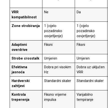
VRR
Ne
Da
kompatibilnost
Zone strobiranja
1 (cijelo
1 (cijelo
pozadinsko
pozadinsko
osvjetljenje)
osvjetljenje)
Adaptivni
Fiksni
Fiksni
overdrive
Strobe crosstalk
Umjeren
Umjeren
Efektivna
Dobra pri visokim
Dobra uz uključen
jasnoća
Hz
VRR
Hardverski
Standardni skaler
Standardni skaler
zahtjevi
Kontrola
Fiksno vrijeme
Varijabilno
treperenja
impulsa
tempiranje