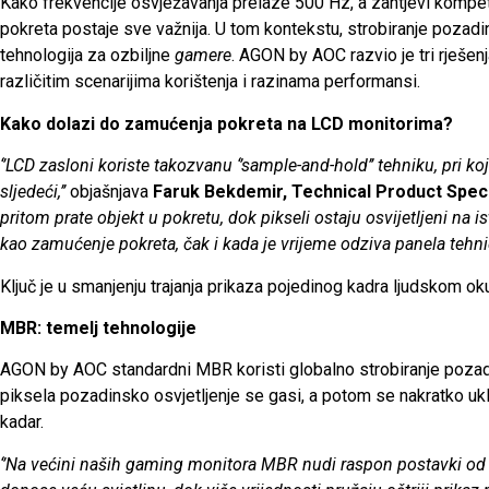
Kako frekvencije osvježavanja prelaze 500 Hz, a zahtjevi kompe
pokreta postaje sve važnija. U tom kontekstu, strobiranje pozadin
tehnologija za ozbiljne
gamere
. AGON by AOC razvio je tri rješen
različitim scenarijima korištenja i razinama performansi.
Kako dolazi do zamućenja pokreta na LCD monitorima?
‘’LCD zasloni koriste takozvanu ‘’sample-and-hold’’ tehniku, pri k
sljedeći,’’
objašnjava
Faruk Bekdemir, Technical Product Spec
pritom prate objekt u pokretu, dok pikseli ostaju osvijetljeni na i
kao zamućenje pokreta, čak i kada je vrijeme odziva panela tehnič
Ključ je u smanjenju trajanja prikaza pojedinog kadra ljudskom ok
MBR: temelj tehnologije
AGON by AOC standardni MBR koristi globalno strobiranje pozadi
piksela pozadinsko osvjetljenje se gasi, a potom se nakratko uklj
kadar.
‘’Na većini naših gaming monitora MBR nudi raspon postavki od 