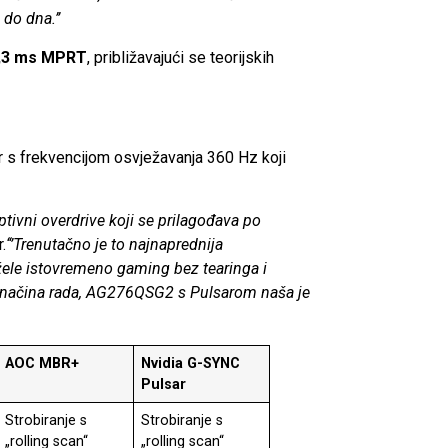
do dna.’’
,3 ms MPRT
, približavajući se teorijskih
r s frekvencijom osvježavanja 360 Hz koji
aptivni overdrive koji se prilagođava po
.
‘‘’Trenutačno je to najnaprednija
žele istovremeno gaming bez tearinga i
 načina rada, AG276QSG2 s Pulsarom naša je
AOC MBR+
Nvidia G-SYNC
Pulsar
Strobiranje s
Strobiranje s
„rolling scan“
„rolling scan“