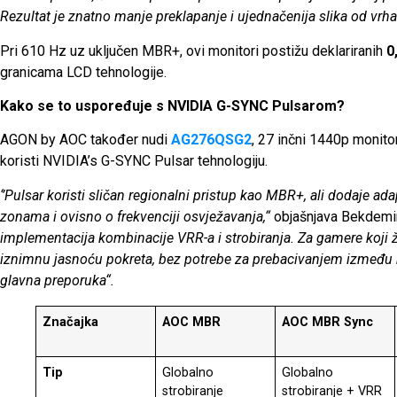
Rezultat je znatno manje preklapanje i ujednačenija slika od vrha 
Pri 610 Hz uz uključen MBR+, ovi monitori postižu deklariranih
0
granicama LCD tehnologije.
Kako se to uspoređuje s NVIDIA G-SYNC Pulsarom?
AGON by AOC također nudi
AG276QSG2
, 27 inčni 1440p monito
koristi NVIDIA’s G-SYNC Pulsar tehnologiju.
‘’Pulsar koristi sličan regionalni pristup kao MBR+, ali dodaje ad
zonama i ovisno o frekvenciji osvježavanja,“
objašnjava Bekdemir
implementacija kombinacije VRR-a i strobiranja. Za gamere koji 
iznimnu jasnoću pokreta, bez potrebe za prebacivanjem između
glavna preporuka“.
Značajka
AOC MBR
AOC MBR Sync
Tip
Globalno
Globalno
strobiranje
strobiranje + VRR