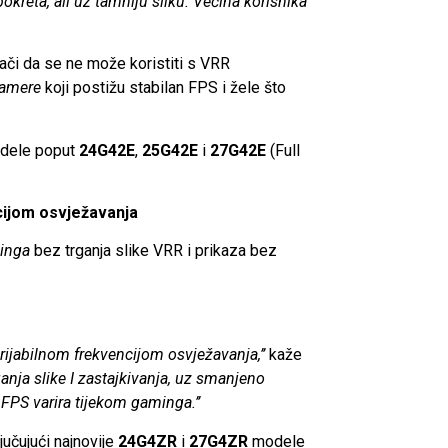
pokreta, ali uz tamniju sliku. Većina korisnika
ači da se ne može koristiti s VRR
amere
koji postižu stabilan FPS i žele što
modele poput
24G42E
,
25G42E
i
27G42E
(Full
cijom osvježavanja
inga
bez trganja slike VRR i prikaza bez
arijabilnom frekvencijom osvježavanja,’’
kaže
ganja slike I zastajkivanja, uz smanjeno
 FPS varira tijekom gaminga.’’
učujući najnovije
24G4ZR
i
27G4ZR
modele