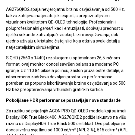
AG276QKD2 spaja nevjerojatnu brzinu osvježavanja od 500 Hz,
kakvu zahtjeva natjecateljski esport, s prepoznatljivom
vizualnom kvalitetom QD-OLED tehnologije. Profesionalni i
poluprofesionalni
gameri
, kao i entuzijasti, dobivaju prednost u
djeliću sekunde zahvaljujući visokoj brzini osvježavanja, dok
ujedno uživaju u kristalno čistoj slici koja otkriva svaki detalj u
natjecateljskim okruženjima.
S QHD (2560 x 1440) rezolucijom u optimalnom 26,5 inčnom
format, ovaj monitor donosi savršen balans za moderno PC
igranje. Uz 110.84 piksela po inču, zaslon pruža oštre detalje, a
istovremeno zadržava dovoljan prostor za performanse
potreban za potpuno iskorištavanje brzine osvježavanja od 500
Hz bez preopterećivanja vrhunskih grafičkih kartica.
Poboljšane HDR performanse postavljaju nove standarde
Za razliku od prijašnjih AGON PRO QD-OLED modela koji su imali
DisplayHDR True Black 400, AG276QKD2 podiže iskustvo na višu
razinu uz DisplayHDR True Black 500 certifikat. Ovo poboljšanje
donosi vršnu svjetlinu od 1000 cd/m² (APL 3 %), 515 cd/m² (APL