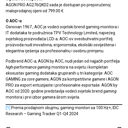
AGON PRO AG276QKD2 sada je dostupan po preporučenoj
maloprodajnoj cijeni od 799.00 €.
O AOC-u
Osnovan 1967., AOC je vodeći svjetski brend gaming monitora i
IT dodataka te podružnica TPV Technology Limited, najvećeg
svjetskog proizvođača LCD-a. AOC-ov sveobuhvatni portfelj
proizvoda nudi inovativna, ergonomska, ekološki osviještena i
elegantna rješenja za profesionalnu i osobnu primjenu.
Podbrend AOC-a, AGON by AOC, nudi jedan od najjačih portfelja
high-performance gaming
monitora na svijetu i kompletan
ekosustav gaming dodataka grupiranih u tri kategorije: AOC
GAMING za
core gamere
, AGON za kompetitivne
gamere
i AGON
PRO za esport entuzijaste i profesionalne esportaše. AGON by
AOC od 2020. godine predstavlja vodeći svjetski brend
gaming
monitora i prvi izbor
gamera
širom svijeta.
[1]
Prema prodajnom obujmu, gaming monitori sa 100 Hz+, IDC
Research – Gaming Tracker Q1-Q4 2024