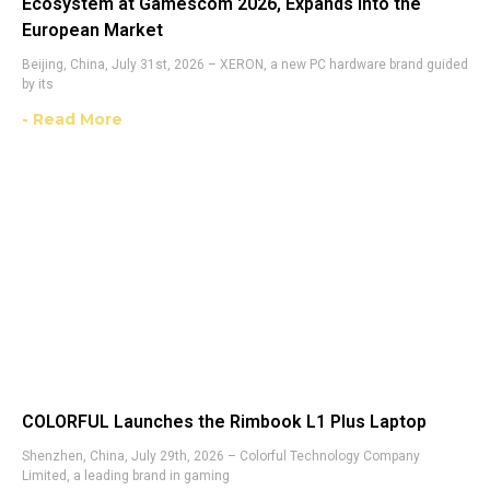
Ecosystem at Gamescom 2026, Expands into the
European Market
Beijing, China, July 31st, 2026 – XERON, a new PC hardware brand guided
by its
- Read More
COLORFUL Launches the Rimbook L1 Plus Laptop
Shenzhen, China, July 29th, 2026 – Colorful Technology Company
Limited, a leading brand in gaming