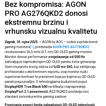
Bez kompromisa: AGON
PRO AG276QKD2 donosi
ekstremnu brzinu i
vrhunsku vizualnu kvalitetu
Zagreb, 18. rujna 2025.
–
AGON by AOC – vodeći svjetski brend
gaming
monitora
[1]
, predstavlja
AGON PRO AG276QKD2
,
revolucionarni 26,5 inčni (67, cm) QD-OLED
gaming
monitor.
Monitor donosi performanse
osvježavanja od 500 Hz
zahvaljujući najmodernijem QD-OLED panelu treće generacije.
Osim munjevito brzog odziva od
0,03 ms GtG
, koji zahtijevaju
profesionalci u ekstremnom esportu, ovaj monitor nudi i
superioran kontrast te preciznost boja po kojima su QD-OLED
paneli prepoznatljivi. S tehnologijama budućnosti poput
DisplayHDR True Black 500
certifikata i najnaprednije
DisplayPort 2.1 povezivosti
, AG276QKD2 postavlja novi
standard za konkurentne
gaming
zaslone.
Pomicanje esport limita zahvaljujući QD-OLED tehnologiji