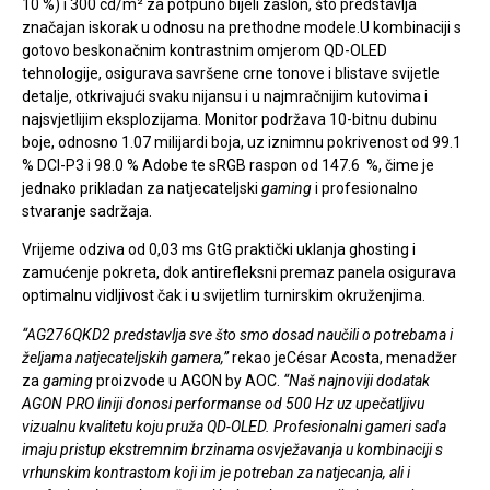
10 %) i 300 cd/m² za potpuno bijeli zaslon, što predstavlja
značajan iskorak u odnosu na prethodne modele.U kombinaciji s
gotovo beskonačnim kontrastnim omjerom QD-OLED
tehnologije, osigurava savršene crne tonove i blistave svijetle
detalje, otkrivajući svaku nijansu i u najmračnijim kutovima i
najsvjetlijim eksplozijama. Monitor podržava 10-bitnu dubinu
boje, odnosno 1.07 milijardi boja, uz iznimnu pokrivenost od 99.1
% DCI-P3 i 98.0 % Adobe te sRGB raspon od 147.6 %, čime je
jednako prikladan za natjecateljski
gaming
i profesionalno
stvaranje sadržaja.
Vrijeme odziva od 0,03 ms GtG praktički uklanja ghosting i
zamućenje pokreta, dok antirefleksni premaz panela osigurava
optimalnu vidljivost čak i u svijetlim turnirskim okruženjima.
“AG276QKD2 predstavlja sve što smo dosad naučili o potrebama i
željama natjecateljskih gamera,”
rekao jeCésar Acosta, menadžer
za
gaming
proizvode u AGON by AOC.
“Naš najnoviji dodatak
AGON PRO liniji donosi performanse od 500 Hz uz upečatljivu
vizualnu kvalitetu koju pruža QD-OLED. Profesionalni gameri sada
imaju pristup ekstremnim brzinama osvježavanja u kombinaciji s
vrhunskim kontrastom koji im je potreban za natjecanja, ali i