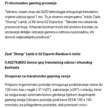
Profesionalno gaming priznanje
“Iskreno, nisam znao da OLED tehnologija omogućuje trenutačno
vrijeme odziva ispod 1 ms. To je stvarno nevjerojatno,“
ističe Zack
“Stomp” Lamb, iz R6 tima G2 Esportsa
. “Također me oduševila
preciznost boja. Vrhunski kontrast može biti iznimno koristan za
uočavanje detalja i isticanje gamera u odnosu na pozadinu, što
donosi natjecateljsku prednost.’’
Zack ‘’Stomp’’ Lamb iz G2 Esports Rainbow 6 ističe:
S AG276QKD2 donosi spoj trenutačnog odziva i vrhunskog
kontrasta
Dizajniran za maratonske gejming sesije
Potpuno ergonomsko postolje omogućuje podešavanje visine do
130 mm, kao i nagib (-5°/+23°), zakretanje (±20°) i rotaciju, čime
se osiguravaju optimalni kutovi gledanja tijekom dugotrajnih
gaming
sesija.Odvojivo postolje podržava VESA 100 x 100
montažu za prilagođene postavke, dok premium crno i