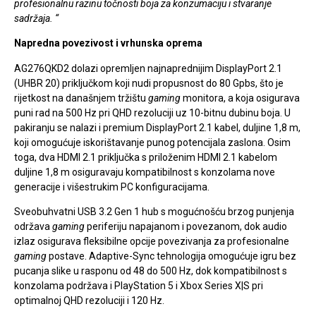
profesionalnu razinu točnosti boja za konzumaciju i stvaranje
sadržaja. “
Napredna povezivost i vrhunska oprema
AG276QKD2 dolazi opremljen najnaprednijim DisplayPort 2.1
(UHBR 20) priključkom koji nudi propusnost do 80 Gpbs, što je
rijetkost na današnjem tržištu
gaming
monitora, a koja osigurava
puni rad na 500 Hz pri QHD rezoluciji uz 10-bitnu dubinu boja. U
pakiranju se nalazi i premium DisplayPort 2.1 kabel, duljine 1,8 m,
koji omogućuje iskorištavanje punog potencijala zaslona. Osim
toga, dva HDMI 2.1 priključka s priloženim HDMI 2.1 kabelom
duljine 1,8 m osiguravaju kompatibilnost s konzolama nove
generacije i višestrukim PC konfiguracijama.
Sveobuhvatni USB 3.2 Gen 1 hub s mogućnošću brzog punjenja
održava
gaming
periferiju napajanom i povezanom, dok audio
izlaz osigurava fleksibilne opcije povezivanja za profesionalne
gaming
postave. Adaptive-Sync tehnologija omogućuje igru bez
pucanja slike u rasponu od 48 do 500 Hz, dok kompatibilnost s
konzolama podržava i PlayStation 5 i Xbox Series X|S pri
optimalnoj QHD rezoluciji i 120 Hz.