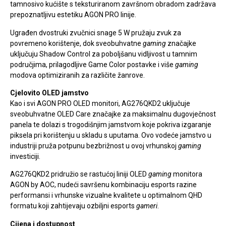
tamnosivo kućište s teksturiranom završnom obradom zadržava
prepoznatljivu estetiku AGON PRO linije.
Ugrađen dvostruki zvučnici snage 5 W pružaju zvuk za
povremeno korištenje, dok sveobuhvatne
gaming
značajke
uključuju Shadow Control za poboljšanu vidljivost u tamnim
područjima, prilagodljive Game Color postavke i više
gaming
modova optimiziranih za različite žanrove.
Cjelovito OLED jamstvo
Kao i svi AGON PRO OLED monitori, AG276QKD2 uključuje
sveobuhvatne OLED Care značajke za maksimalnu dugovječnost
panela te dolazi s trogodišnjim jamstvom koje pokriva izgaranje
piksela pri korištenju u skladu s uputama. Ovo vodeće jamstvo u
industriji pruža potpunu bezbrižnost u ovoj vrhunskoj
gaming
investiciji.
AG276QKD2 pridružio se rastućoj liniji OLED
gaming
monitora
AGON by AOC, nudeći savršenu kombinaciju esports razine
performansi i vrhunske vizualne kvalitete u optimalnom QHD
formatu koji zahtijevaju ozbiljni esports
gameri
.
Cijena i dostupnost